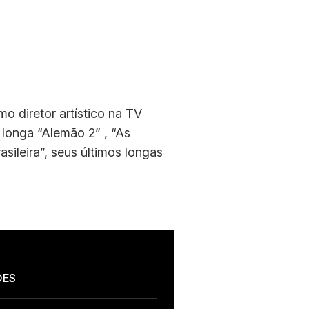
o diretor artístico na TV
 longa “Alemão 2” , “As
sileira”, seus últimos longas
ÕES