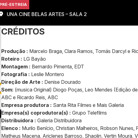
PRÉ-ESTREIA
UNA CINE BELAS ARTES – SALA 2
CRÉDITOS
Produção :
Marcelo Braga, Clara Ramos, Tomás Darcyl e Ri
Roteiro :
LG Bayão
Montagem :
Bernardo Pimenta, EDT
Fotografia :
Leslie Montero
Direção de Arte :
Denise Dourado
Som:
(musica Original) Diogo Poças, Leo Mendes (Edição d
ABC e Ricardo Reis, ABC
Empresa produtora :
Santa Rita Filmes e Mais Galeria
Empresa(s) coprodutora(s) :
Grupo Telefilms
Distribuidora :
Galeria Distribuidora
Elenco :
Murilo Benício, Christian Malheiros, Robson Nunes, P
Matheus Macena, Ariclenes Barroso, Shaolin, Vertin Moura, V