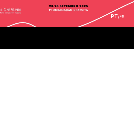
PT
/
ES