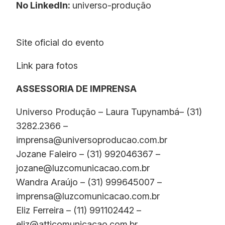
No LinkedIn:
universo-produção
Site oficial do evento
Link para fotos
ASSESSORIA DE IMPRENSA
Universo Produção – Laura Tupynambá– (31)
3282.2366 –
imprensa@universoproducao.com.br
Jozane Faleiro – (31) 992046367 –
jozane@luzcomunicacao.com.br
Wandra Araújo – (31) 999645007 –
imprensa@luzcomunicacao.com.br
Eliz Ferreira – (11) 991102442 –
eliz@atticomunicacao.com.br