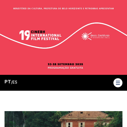
PT
/
ES