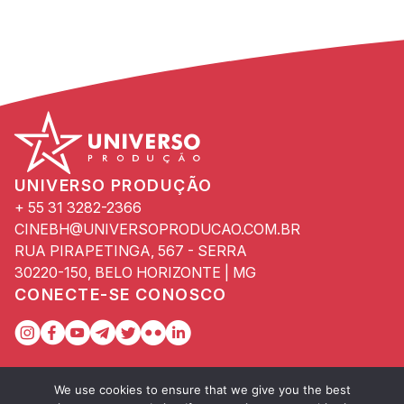
UNIVERSO PRODUÇÃO
+ 55 31 3282-2366
CINEBH@UNIVERSOPRODUCAO.COM.BR
RUA PIRAPETINGA, 567 - SERRA
30220-150, BELO HORIZONTE | MG
CONECTE-SE CONOSCO
We use cookies to ensure that we give you the best
Copyright © 2024. Universo Produção