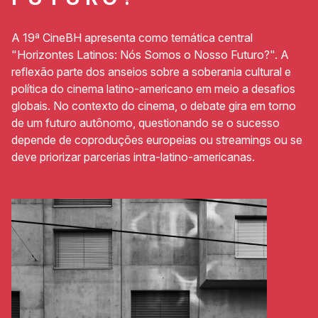
A 19ª CineBH apresenta como temática central
"Horizontes Latinos: Nós Somos o Nosso Futuro?". A
reflexão parte dos anseios sobre a soberania cultural e
política do cinema latino-americano em meio a desafios
globais. No contexto do cinema, o debate gira em torno
de um futuro autônomo, questionando se o sucesso
depende de coproduções europeias ou streamings ou se
deve priorizar parcerias intra-latino-americanas.