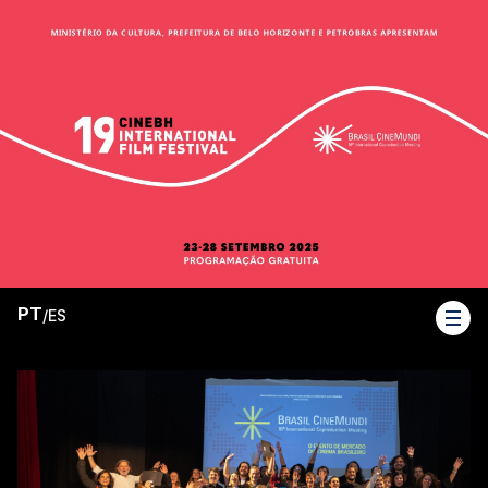
PT
/
ES